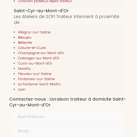
Livraison plateaux repas traiteur
Saint-Cyr-au-Mont-d'Or
Les Ateliers de SOFI Traiteur intervient à proximité
de :
Albigny-sur-Saône
Beaujeu
Belleville
Caluire-et-Cuire
Champagne-au-Mont-d'Or
Collonges-au-Mont-d'Or
Curis-au-Mont-d'Or
Dardilly
Fleurieu-sur-Saône
Fontaines-sur-Saône
La Fontaine-Saint-Martin
Lyon
Contactez-nous : Livraison traiteur à domicile Saint-
Cyr-au-Mont-d'Or
Nom Prénom
Email