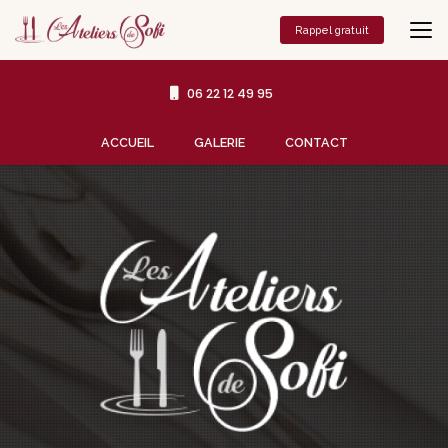
Aller
au
Rappel gratuit
contenu
principal
06 22 12 49 95
Navigation secondaire
ACCUEIL
GALERIE
CONTACT