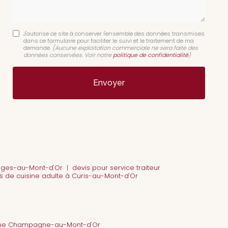
J'autorise ce site à conserver l'ensemble des données transmises
dans ce formulaire pour faciliter le suivi et le traitement de ma
demande.
(Aucune exploitation commerciale ne sera faite des
données conservées. Voir notre
politique de confidentialité
)
onges-au-Mont-d'Or
|
devis pour service traiteur
s de cuisine adulte à Curis-au-Mont-d'Or
tême Champagne-au-Mont-d'Or