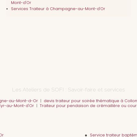
Mont-d'Or
Services Traiteur à Champagne-au-Mont-d'Or
Les Ateliers de SOFI : Savoir-faire et services
agne-au-Mont-d-Or
|
devis traiteur pour soirée thématique à Coll
Cyr-au-Mont-d'Or
|
Traiteur pour pendaison de crémaillère ou cour
Or
Service traiteur bap