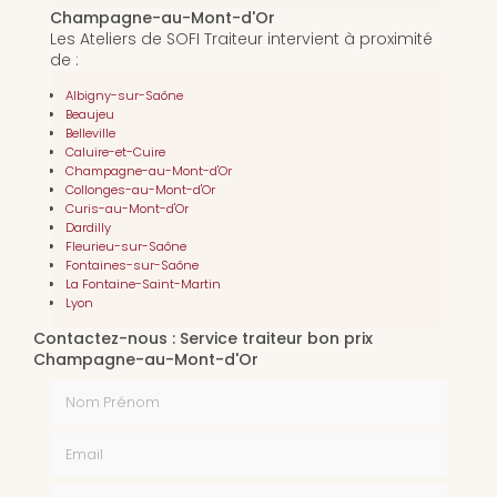
Champagne-au-Mont-d'Or
Les Ateliers de SOFI Traiteur intervient à proximité
de :
Albigny-sur-Saône
Beaujeu
Belleville
Caluire-et-Cuire
Champagne-au-Mont-d'Or
Collonges-au-Mont-d'Or
Curis-au-Mont-d'Or
Dardilly
Fleurieu-sur-Saône
Fontaines-sur-Saône
La Fontaine-Saint-Martin
Lyon
Contactez-nous : Service traiteur bon prix
Champagne-au-Mont-d'Or
Nom Prénom
Email
Téléphone