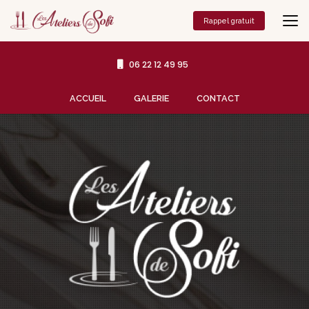
Aller
au
Rappel gratuit
contenu
principal
06 22 12 49 95
Navigation secondaire
ACCUEIL
GALERIE
CONTACT