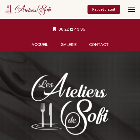
Aller
au
Rappel gratuit
contenu
principal
06 22 12 49 95
Navigation secondaire
ACCUEIL
GALERIE
CONTACT