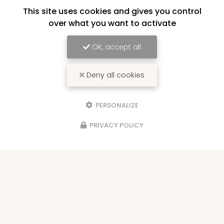
BUFFETS
This site uses cookies and gives you control
Vous pouvez choisir vos buffets au grès
over what you want to activate
de vos envies
OK, accept all
Deny all cookies
ANIMATIONS
Décoration et animation de vos lieux de
PERSONALIZE
réception
PRIVACY POLICY