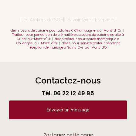
Les Ateliers de SOFI : Savoir-faire et services
devis cours de cuisine pour adultes à Champagne-au-Mont-d-Or
|
Traiteur pour pendaison de crémaillère ou cours de cuisine adulte à
Curis-au-Mont-d'Or
|
devis traiteur pour soirée thématique à
Collonges-au-Mont-d'Or
|
devis pour service traiteur pendant
réception de mariage à Saint-Cyr-au-Mont-d'Or
Contactez-nous
Tél.
06 22 12 49 95
Envoyer un message
Partagez cette page