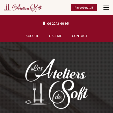
Aller
au
Rappel gratuit
contenu
principal
06 22 12 49 95
Navigation secondaire
ACCUEIL
GALERIE
CONTACT