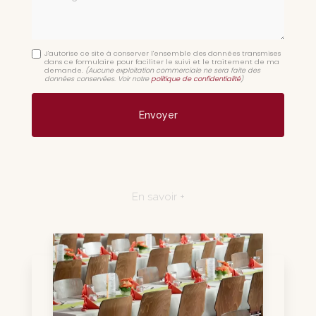
J'autorise ce site à conserver l'ensemble des données transmises
dans ce formulaire pour faciliter le suivi et le traitement de ma
demande.
(Aucune exploitation commerciale ne sera faite des
données conservées. Voir notre
politique de confidentialité
)
En savoir +