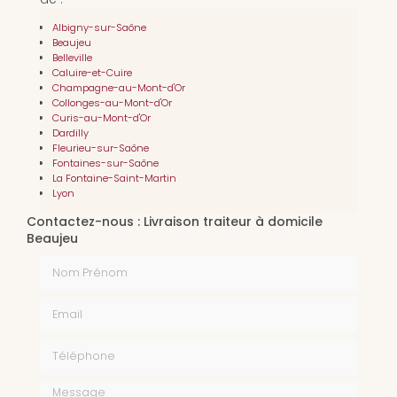
Albigny-sur-Saône
Beaujeu
Belleville
Caluire-et-Cuire
Champagne-au-Mont-d'Or
Collonges-au-Mont-d'Or
Curis-au-Mont-d'Or
Dardilly
Fleurieu-sur-Saône
Fontaines-sur-Saône
La Fontaine-Saint-Martin
Lyon
Contactez-nous : Livraison traiteur à domicile
Beaujeu
Nom Prénom
Email
Téléphone
Message