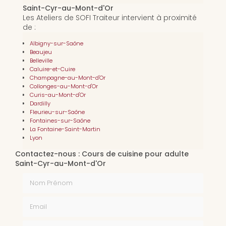
Saint-Cyr-au-Mont-d'Or
Les Ateliers de SOFI Traiteur intervient à proximité
de :
Albigny-sur-Saône
Beaujeu
Belleville
Caluire-et-Cuire
Champagne-au-Mont-d'Or
Collonges-au-Mont-d'Or
Curis-au-Mont-d'Or
Dardilly
Fleurieu-sur-Saône
Fontaines-sur-Saône
La Fontaine-Saint-Martin
Lyon
Contactez-nous : Cours de cuisine pour adulte
Saint-Cyr-au-Mont-d'Or
Nom Prénom
Email
Téléphone