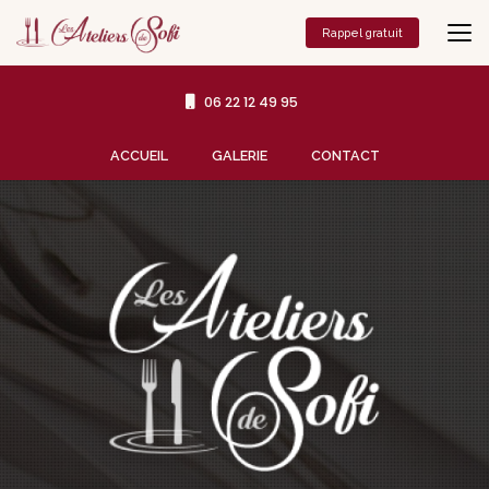
Aller
au
Rappel gratuit
contenu
principal
06 22 12 49 95
Navigation secondaire
ACCUEIL
GALERIE
CONTACT