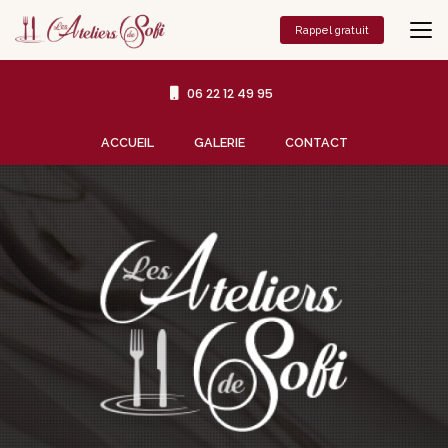
Aller
au
Rappel gratuit
contenu
principal
06 22 12 49 95
Navigation secondaire
ACCUEIL
GALERIE
CONTACT