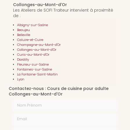
Collonges-au-Mont-d'Or
Les Ateliers de SOFI Traiteur intervient à proximité
de :
Albigny-sur-Saône
Beaujeu
Belleville
Caluire-et-Cuire
Champagne-au-Mont-d'Or
Collonges-au-Mont-d'Or
Curis-au-Mont-d'Or
Dardilly
Fleurieu-sur-Saône
Fontaines-sur-Saône
La Fontaine-Saint-Martin
Lyon
Contactez-nous : Cours de cuisine pour adulte
Collonges-au-Mont-d'Or
Nom Prénom
Email
Téléphone