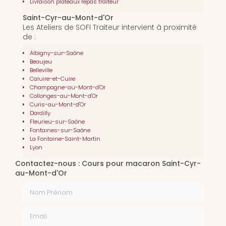
Livraison plateaux repas traiteur
Saint-Cyr-au-Mont-d'Or
Les Ateliers de SOFI Traiteur intervient à proximité
de :
Albigny-sur-Saône
Beaujeu
Belleville
Caluire-et-Cuire
Champagne-au-Mont-d'Or
Collonges-au-Mont-d'Or
Curis-au-Mont-d'Or
Dardilly
Fleurieu-sur-Saône
Fontaines-sur-Saône
La Fontaine-Saint-Martin
Lyon
Contactez-nous : Cours pour macaron Saint-Cyr-
au-Mont-d'Or
Nom Prénom
Email