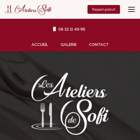
Aller
au
Rappel gratuit
contenu
principal
06 22 12 49 95
Navigation secondaire
ACCUEIL
GALERIE
CONTACT