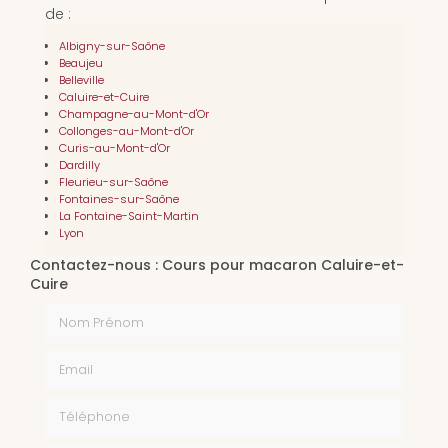
de :
Albigny-sur-Saône
Beaujeu
Belleville
Caluire-et-Cuire
Champagne-au-Mont-d'Or
Collonges-au-Mont-d'Or
Curis-au-Mont-d'Or
Dardilly
Fleurieu-sur-Saône
Fontaines-sur-Saône
La Fontaine-Saint-Martin
Lyon
Contactez-nous : Cours pour macaron Caluire-et-
Cuire
Nom Prénom
Email
Téléphone