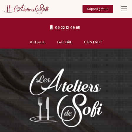
Aller
au
Rappel gratuit
contenu
principal
06 22 12 49 95
Navigation secondaire
ACCUEIL
GALERIE
CONTACT