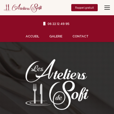
Aller
au
Rappel gratuit
contenu
principal
06 22 12 49 95
Navigation secondaire
ACCUEIL
GALERIE
CONTACT