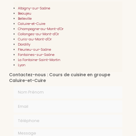
Albigny-sur-Saône
Beaujeu
Belleville
Caluire-et-Cuire
Champagne-au-Mont-d'Or
Collonges-au-Mont-d'Or
Curis-au-Mont-d'Or
Dardilly
Fleurieu-sur-Saône
Fontaines-sur-Saône
La Fontaine-Saint-Martin
Lyon
Contactez-nous : Cours de cuisine en groupe
Caluire-et-Cuire
Nom Prénom
Email
Téléphone
Message