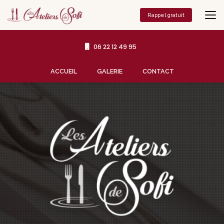
Aller
au
Rappel gratuit
contenu
principal
06 22 12 49 95
Navigation secondaire
ACCUEIL
GALERIE
CONTACT