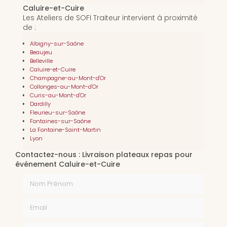
Caluire-et-Cuire
Les Ateliers de SOFI Traiteur intervient à proximité
de :
Albigny-sur-Saône
Beaujeu
Belleville
Caluire-et-Cuire
Champagne-au-Mont-d'Or
Collonges-au-Mont-d'Or
Curis-au-Mont-d'Or
Dardilly
Fleurieu-sur-Saône
Fontaines-sur-Saône
La Fontaine-Saint-Martin
Lyon
Contactez-nous : Livraison plateaux repas pour
événement Caluire-et-Cuire
Nom Prénom
Email
Téléphone