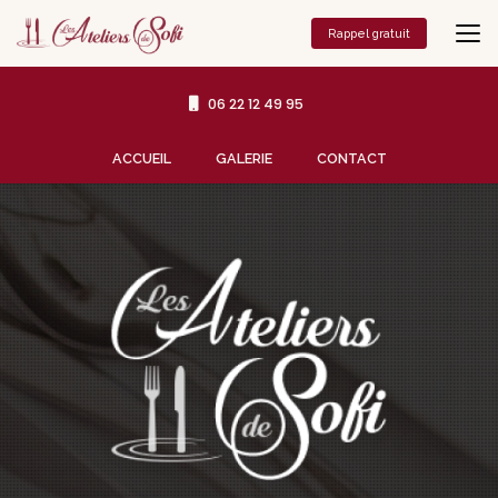
Aller
au
Rappel gratuit
contenu
principal
06 22 12 49 95
Navigation secondaire
ACCUEIL
GALERIE
CONTACT