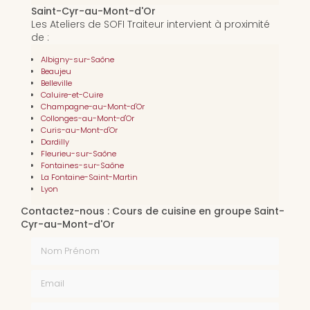
Saint-Cyr-au-Mont-d'Or
Les Ateliers de SOFI Traiteur intervient à proximité
de :
Albigny-sur-Saône
Beaujeu
Belleville
Caluire-et-Cuire
Champagne-au-Mont-d'Or
Collonges-au-Mont-d'Or
Curis-au-Mont-d'Or
Dardilly
Fleurieu-sur-Saône
Fontaines-sur-Saône
La Fontaine-Saint-Martin
Lyon
Contactez-nous : Cours de cuisine en groupe Saint-
Cyr-au-Mont-d'Or
Nom Prénom
Email
Téléphone