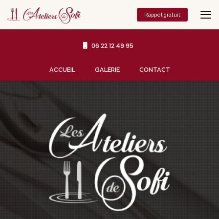
Aller
au
Rappel gratuit
contenu
principal
06 22 12 49 95
Navigation secondaire
ACCUEIL
GALERIE
CONTACT