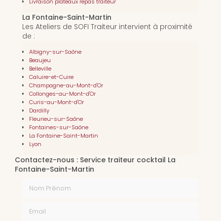
Livraison plateaux repas traiteur
La Fontaine-Saint-Martin
Les Ateliers de SOFI Traiteur intervient à proximité
de :
Albigny-sur-Saône
Beaujeu
Belleville
Caluire-et-Cuire
Champagne-au-Mont-d'Or
Collonges-au-Mont-d'Or
Curis-au-Mont-d'Or
Dardilly
Fleurieu-sur-Saône
Fontaines-sur-Saône
La Fontaine-Saint-Martin
Lyon
Contactez-nous : Service traiteur cocktail La
Fontaine-Saint-Martin
Nom Prénom
Email