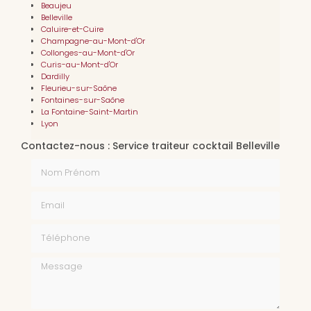
Beaujeu
Belleville
Caluire-et-Cuire
Champagne-au-Mont-d'Or
Collonges-au-Mont-d'Or
Curis-au-Mont-d'Or
Dardilly
Fleurieu-sur-Saône
Fontaines-sur-Saône
La Fontaine-Saint-Martin
Lyon
Contactez-nous : Service traiteur cocktail Belleville
Nom Prénom
Email
Téléphone
Message