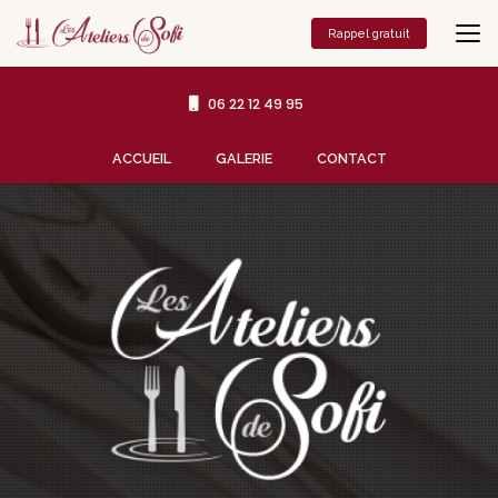
Aller
au
Rappel gratuit
contenu
principal
06 22 12 49 95
Navigation secondaire
ACCUEIL
GALERIE
CONTACT