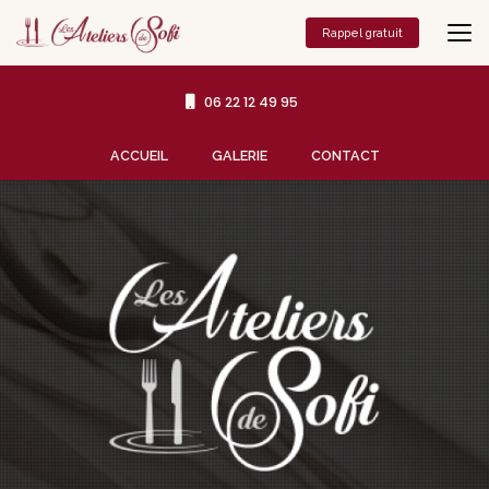
Aller
au
Rappel gratuit
contenu
principal
06 22 12 49 95
Navigation secondaire
ACCUEIL
GALERIE
CONTACT