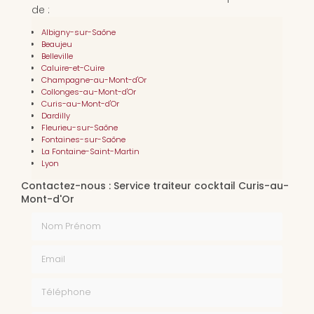
de :
Albigny-sur-Saône
Beaujeu
Belleville
Caluire-et-Cuire
Champagne-au-Mont-d'Or
Collonges-au-Mont-d'Or
Curis-au-Mont-d'Or
Dardilly
Fleurieu-sur-Saône
Fontaines-sur-Saône
La Fontaine-Saint-Martin
Lyon
Contactez-nous : Service traiteur cocktail Curis-au-
Mont-d'Or
Nom Prénom
Email
Téléphone