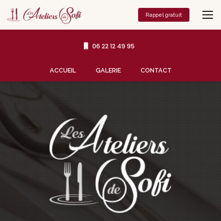
Aller
au
Rappel gratuit
contenu
principal
06 22 12 49 95
Navigation secondaire
ACCUEIL
GALERIE
CONTACT