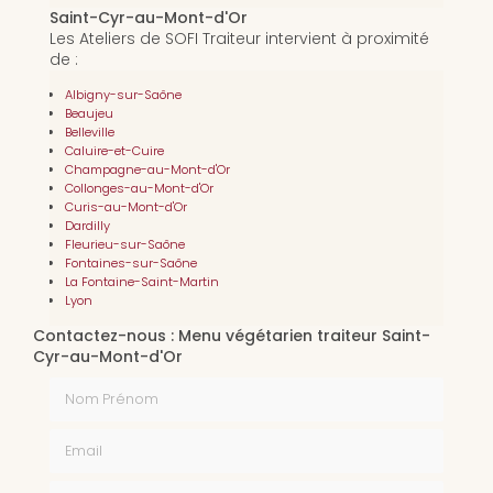
Saint-Cyr-au-Mont-d'Or
Les Ateliers de SOFI Traiteur intervient à proximité
de :
Albigny-sur-Saône
Beaujeu
Belleville
Caluire-et-Cuire
Champagne-au-Mont-d'Or
Collonges-au-Mont-d'Or
Curis-au-Mont-d'Or
Dardilly
Fleurieu-sur-Saône
Fontaines-sur-Saône
La Fontaine-Saint-Martin
Lyon
Contactez-nous : Menu végétarien traiteur Saint-
Cyr-au-Mont-d'Or
Nom Prénom
Email
Téléphone