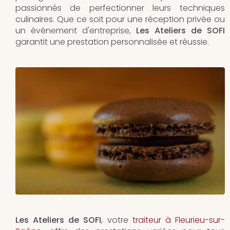
passionnés de perfectionner leurs techniques
culinaires. Que ce soit pour une réception privée ou
un événement d'entreprise,
Les Ateliers de SOFI
garantit une prestation personnalisée et réussie.
Les Ateliers de SOFI
, votre
traiteur à Fleurieu-sur-