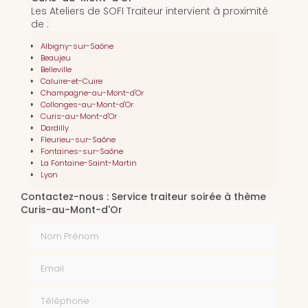
Les Ateliers de SOFI Traiteur intervient à proximité
de :
Albigny-sur-Saône
Beaujeu
Belleville
Caluire-et-Cuire
Champagne-au-Mont-d'Or
Collonges-au-Mont-d'Or
Curis-au-Mont-d'Or
Dardilly
Fleurieu-sur-Saône
Fontaines-sur-Saône
La Fontaine-Saint-Martin
Lyon
Contactez-nous : Service traiteur soirée à thème
Curis-au-Mont-d'Or
Nom Prénom
Email
Téléphone