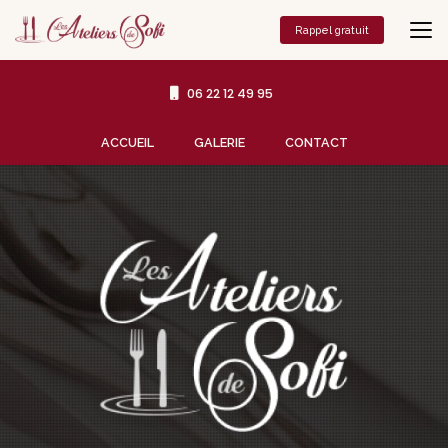
Aller
au
Rappel gratuit
contenu
principal
06 22 12 49 95
Navigation secondaire
ACCUEIL
GALERIE
CONTACT