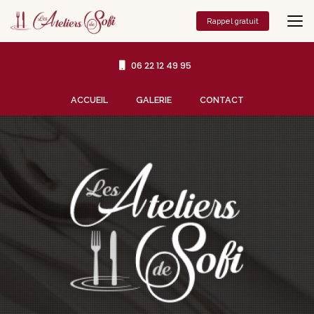
Aller
au
Rappel gratuit
contenu
principal
06 22 12 49 95
Navigation secondaire
ACCUEIL
GALERIE
CONTACT