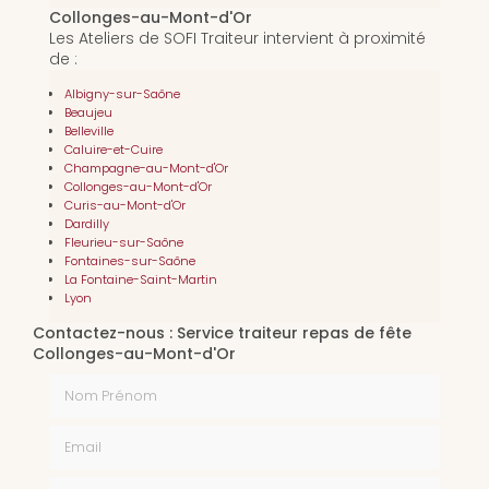
Collonges-au-Mont-d'Or
Les Ateliers de SOFI Traiteur intervient à proximité
de :
Albigny-sur-Saône
Beaujeu
Belleville
Caluire-et-Cuire
Champagne-au-Mont-d'Or
Collonges-au-Mont-d'Or
Curis-au-Mont-d'Or
Dardilly
Fleurieu-sur-Saône
Fontaines-sur-Saône
La Fontaine-Saint-Martin
Lyon
Contactez-nous : Service traiteur repas de fête
Collonges-au-Mont-d'Or
Nom Prénom
Email
Téléphone