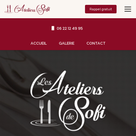
Aller
au
Rappel gratuit
contenu
principal
06 22 12 49 95
Navigation secondaire
ACCUEIL
GALERIE
CONTACT