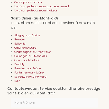
Cours pour macaron
Livraison plateaux repas pour événement
Livraison plateaux repas traiteur
Saint-Didier-au-Mont-d'Or
Les Ateliers de SOFI Traiteur intervient à proximité
de :
Albigny-sur-Saône
Beaujeu
Belleville
Caluire-et-Cuire
Champagne-au-Mont-d'Or
Collonges-au-Mont-d'Or
Curis-au-Mont-d'Or
Dardilly
Fleurieu-sur-Saône
Fontaines-sur-Saône
La Fontaine-Saint-Martin
Lyon
Contactez-nous : Service cocktail dinatoire prestige
Saint-Didier-au-Mont-d'Or
Nom Prénom