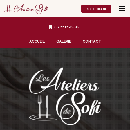
Aller
au
Rappel gratuit
contenu
principal
06 22 12 49 95
Navigation secondaire
ACCUEIL
GALERIE
CONTACT