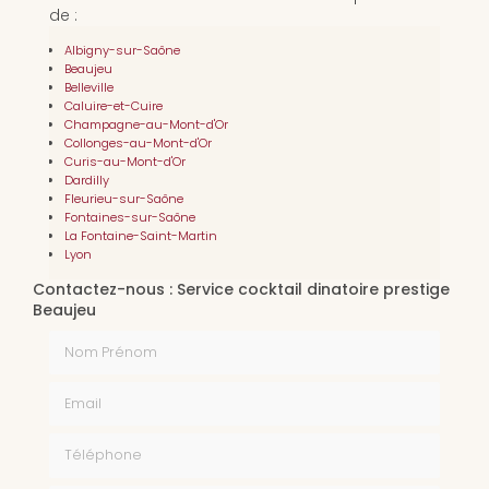
de :
Albigny-sur-Saône
Beaujeu
Belleville
Caluire-et-Cuire
Champagne-au-Mont-d'Or
Collonges-au-Mont-d'Or
Curis-au-Mont-d'Or
Dardilly
Fleurieu-sur-Saône
Fontaines-sur-Saône
La Fontaine-Saint-Martin
Lyon
Contactez-nous : Service cocktail dinatoire prestige
Beaujeu
Nom Prénom
Email
Téléphone