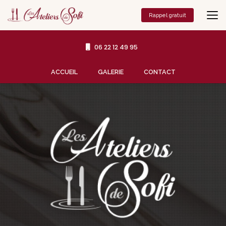
Aller
au
Rappel gratuit
contenu
principal
06 22 12 49 95
Navigation secondaire
ACCUEIL
GALERIE
CONTACT