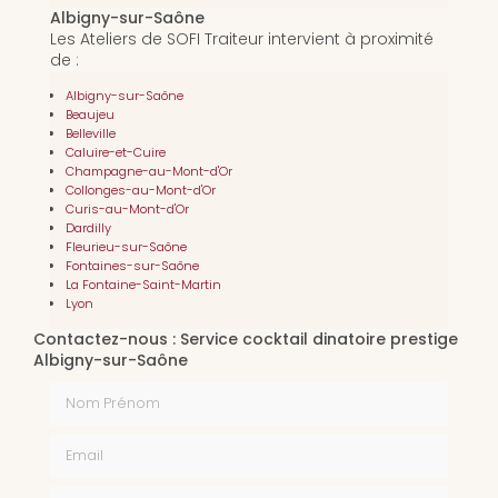
Albigny-sur-Saône
Les Ateliers de SOFI Traiteur intervient à proximité
de :
Albigny-sur-Saône
Beaujeu
Belleville
Caluire-et-Cuire
Champagne-au-Mont-d'Or
Collonges-au-Mont-d'Or
Curis-au-Mont-d'Or
Dardilly
Fleurieu-sur-Saône
Fontaines-sur-Saône
La Fontaine-Saint-Martin
Lyon
Contactez-nous : Service cocktail dinatoire prestige
Albigny-sur-Saône
Nom Prénom
Email
Téléphone