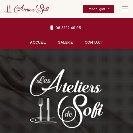
Aller
au
Rappel gratuit
contenu
principal
06 22 12 49 95
Navigation secondaire
ACCUEIL
GALERIE
CONTACT