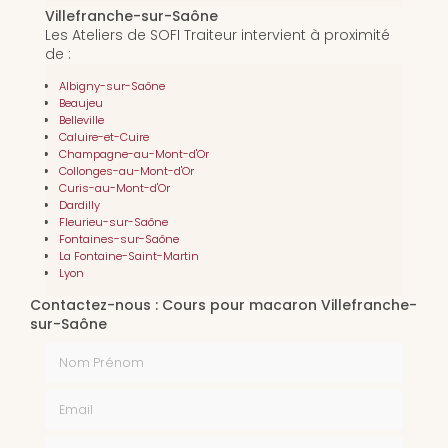
Villefranche-sur-Saône
Les Ateliers de SOFI Traiteur intervient à proximité
de :
Albigny-sur-Saône
Beaujeu
Belleville
Caluire-et-Cuire
Champagne-au-Mont-d'Or
Collonges-au-Mont-d'Or
Curis-au-Mont-d'Or
Dardilly
Fleurieu-sur-Saône
Fontaines-sur-Saône
La Fontaine-Saint-Martin
Lyon
Contactez-nous : Cours pour macaron Villefranche-
sur-Saône
Nom Prénom
Email
Téléphone