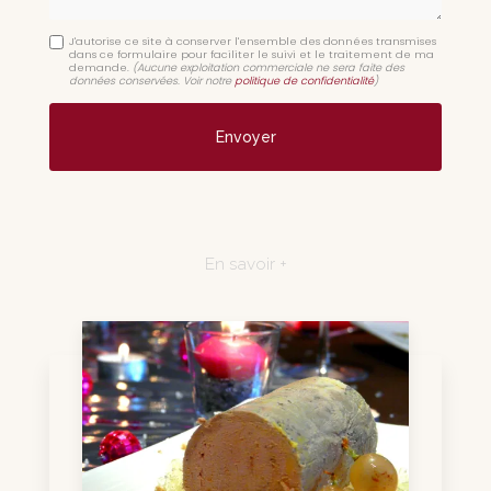
J'autorise ce site à conserver l'ensemble des données transmises
dans ce formulaire pour faciliter le suivi et le traitement de ma
demande.
(Aucune exploitation commerciale ne sera faite des
données conservées. Voir notre
politique de confidentialité
)
En savoir +