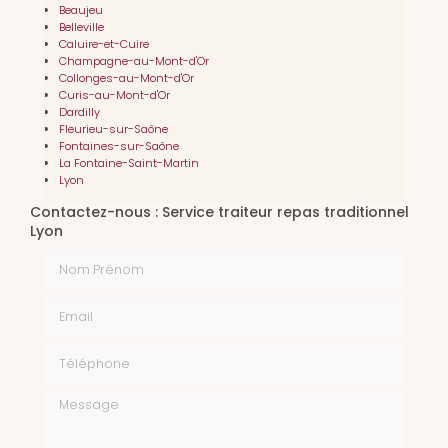
Beaujeu
Belleville
Caluire-et-Cuire
Champagne-au-Mont-d'Or
Collonges-au-Mont-d'Or
Curis-au-Mont-d'Or
Dardilly
Fleurieu-sur-Saône
Fontaines-sur-Saône
La Fontaine-Saint-Martin
Lyon
Contactez-nous : Service traiteur repas traditionnel
Lyon
Nom Prénom
Email
Téléphone
Message