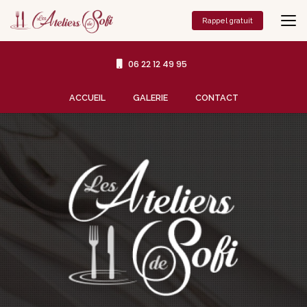
Aller
au
Rappel gratuit
contenu
principal
06 22 12 49 95
Navigation secondaire
ACCUEIL
GALERIE
CONTACT