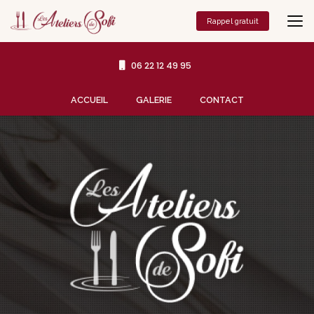
Aller
au
Rappel gratuit
contenu
principal
06 22 12 49 95
Navigation secondaire
ACCUEIL
GALERIE
CONTACT