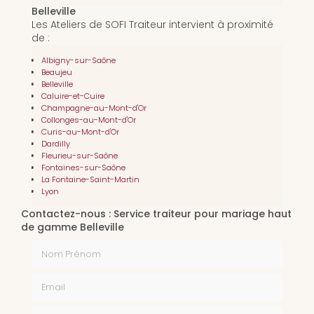
Belleville
Les Ateliers de SOFI Traiteur intervient à proximité
de :
Albigny-sur-Saône
Beaujeu
Belleville
Caluire-et-Cuire
Champagne-au-Mont-d'Or
Collonges-au-Mont-d'Or
Curis-au-Mont-d'Or
Dardilly
Fleurieu-sur-Saône
Fontaines-sur-Saône
La Fontaine-Saint-Martin
Lyon
Contactez-nous : Service traiteur pour mariage haut
de gamme Belleville
Nom Prénom
Email
Téléphone