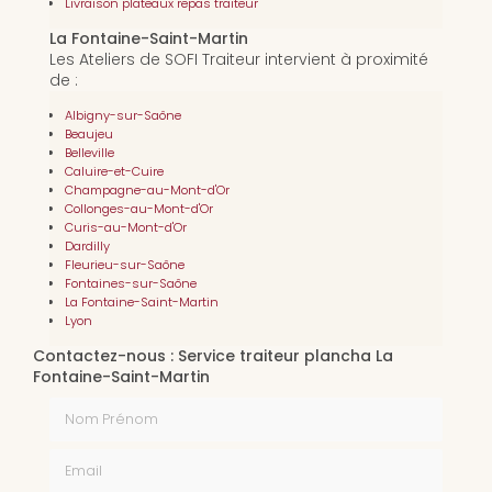
Livraison plateaux repas traiteur
La Fontaine-Saint-Martin
Les Ateliers de SOFI Traiteur intervient à proximité
de :
Albigny-sur-Saône
Beaujeu
Belleville
Caluire-et-Cuire
Champagne-au-Mont-d'Or
Collonges-au-Mont-d'Or
Curis-au-Mont-d'Or
Dardilly
Fleurieu-sur-Saône
Fontaines-sur-Saône
La Fontaine-Saint-Martin
Lyon
Contactez-nous : Service traiteur plancha La
Fontaine-Saint-Martin
Nom Prénom
Email