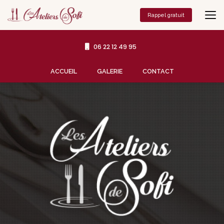
Aller
au
Rappel gratuit
contenu
principal
06 22 12 49 95
Navigation secondaire
ACCUEIL
GALERIE
CONTACT