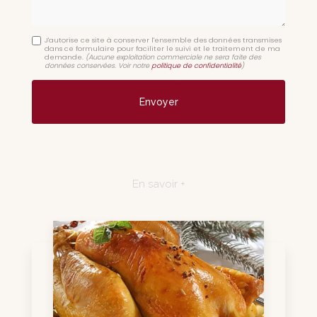
J'autorise ce site à conserver l'ensemble des données transmises
dans ce formulaire pour faciliter le suivi et le traitement de ma
demande.
(Aucune exploitation commerciale ne sera faite des
données conservées. Voir notre
politique de confidentialité
)
En savoir +