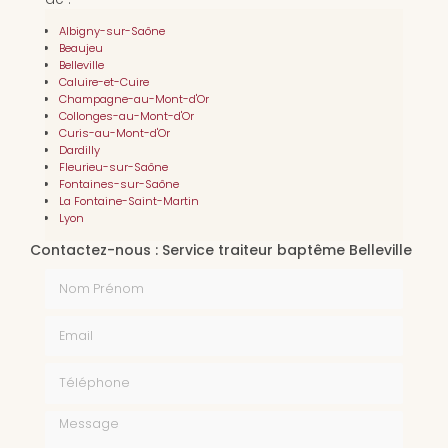
Albigny-sur-Saône
Beaujeu
Belleville
Caluire-et-Cuire
Champagne-au-Mont-d'Or
Collonges-au-Mont-d'Or
Curis-au-Mont-d'Or
Dardilly
Fleurieu-sur-Saône
Fontaines-sur-Saône
La Fontaine-Saint-Martin
Lyon
Contactez-nous : Service traiteur baptême Belleville
Nom Prénom
Email
Téléphone
Message