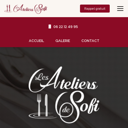
Aller
au
Rappel gratuit
contenu
principal
06 22 12 49 95
Navigation secondaire
ACCUEIL
GALERIE
CONTACT