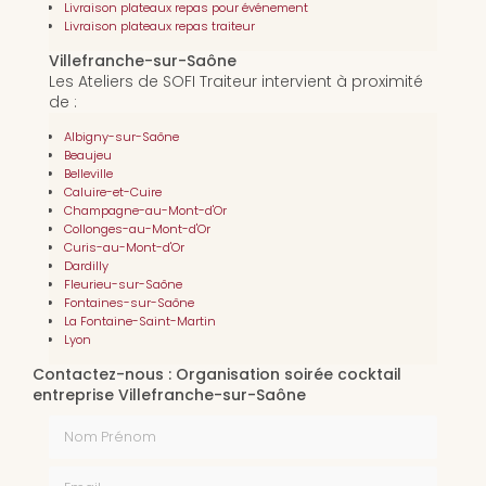
Livraison plateaux repas pour événement
Livraison plateaux repas traiteur
Villefranche-sur-Saône
Les Ateliers de SOFI Traiteur intervient à proximité
de :
Albigny-sur-Saône
Beaujeu
Belleville
Caluire-et-Cuire
Champagne-au-Mont-d'Or
Collonges-au-Mont-d'Or
Curis-au-Mont-d'Or
Dardilly
Fleurieu-sur-Saône
Fontaines-sur-Saône
La Fontaine-Saint-Martin
Lyon
Contactez-nous : Organisation soirée cocktail
entreprise Villefranche-sur-Saône
Nom Prénom
Email