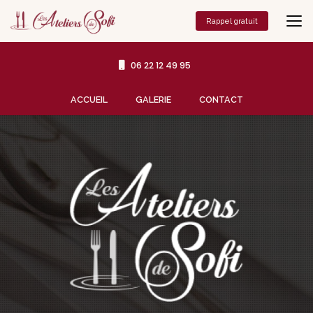
Aller
au
Rappel gratuit
contenu
principal
06 22 12 49 95
Navigation secondaire
ACCUEIL
GALERIE
CONTACT