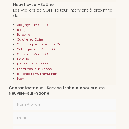
Neuville-sur-Saône
Les Ateliers de SOFI Traiteur intervient à proximité
de :
Albigny-sur-Saône
Beaujeu
Belleville
Caluire-et-Cuire
Champagne-au-Mont-d'Or
Collonges-au-Mont-d'Or
Curis-au-Mont-d'Or
Dardilly
Fleurieu-sur-Saône
Fontaines-sur-Saône
La Fontaine-Saint-Martin
Lyon
Contactez-nous : Service traiteur choucroute
Neuville-sur-Saône
Nom Prénom
Email
Téléphone