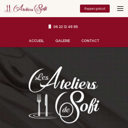
Aller
au
Rappel gratuit
contenu
principal
06 22 12 49 95
Navigation secondaire
ACCUEIL
GALERIE
CONTACT