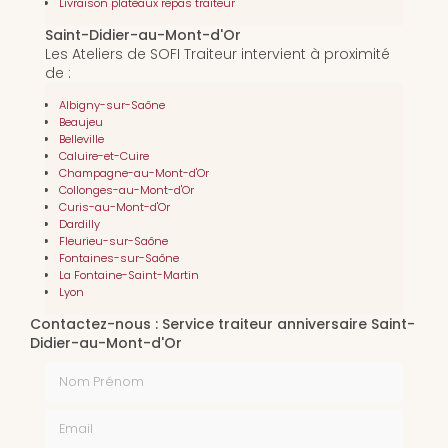
Livraison plateaux repas traiteur
Saint-Didier-au-Mont-d'Or
Les Ateliers de SOFI Traiteur intervient à proximité
de :
Albigny-sur-Saône
Beaujeu
Belleville
Caluire-et-Cuire
Champagne-au-Mont-d'Or
Collonges-au-Mont-d'Or
Curis-au-Mont-d'Or
Dardilly
Fleurieu-sur-Saône
Fontaines-sur-Saône
La Fontaine-Saint-Martin
Lyon
Contactez-nous : Service traiteur anniversaire Saint-
Didier-au-Mont-d'Or
Nom Prénom
Email