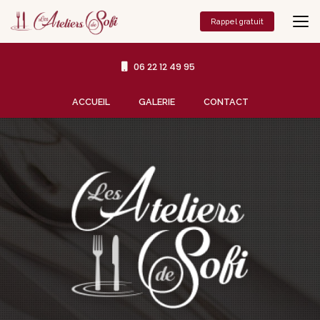
Aller
au
Rappel gratuit
contenu
principal
06 22 12 49 95
Navigation secondaire
ACCUEIL
GALERIE
CONTACT