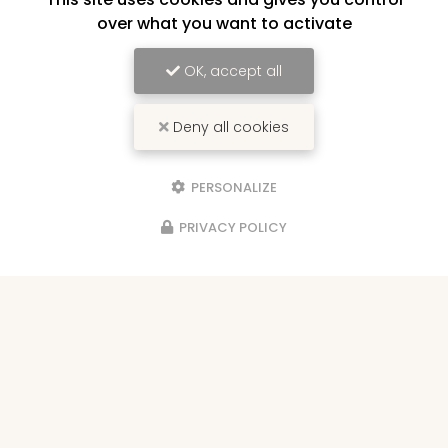
over what you want to activate
ANIMATIONS
OK, accept all
Décoration et animation de vos lieux de
réception
Deny all cookies
PERSONALIZE
PRIVACY POLICY