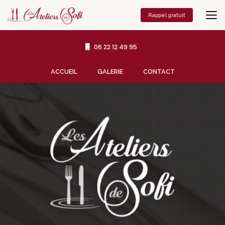
Aller
au
Rappel gratuit
contenu
principal
06 22 12 49 95
Navigation secondaire
ACCUEIL
GALERIE
CONTACT